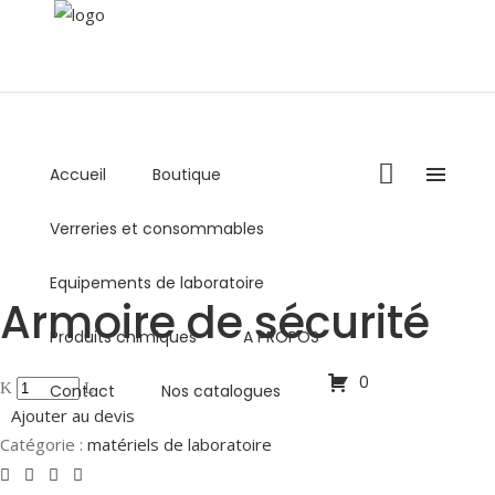
Accueil
Boutique
+216 36 000 878 / +216 98 459 769
Verreries et consommables
Lundi - Vendredi : 8:00AM - 5:00PM
commercial@biolabo.com.tn
Equipements de laboratoire
Armoire de sécurité
Produits chimiques
A PROPOS
0
Contact
Nos catalogues
Ajouter au devis
Catégorie :
matériels de laboratoire