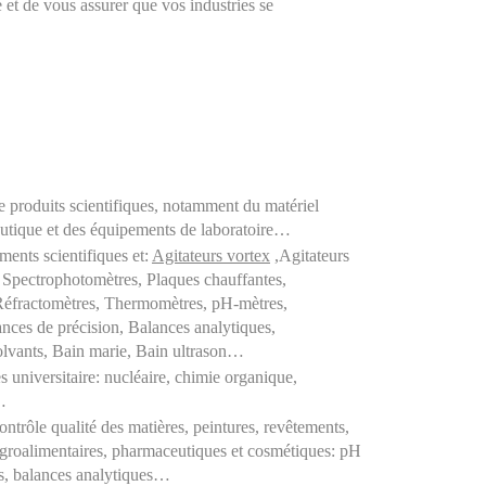
et de vous assurer que vos industries se 
produits scientifiques, notamment du matériel 
eutique et des équipements de laboratoire…
ments scientifiques et: 
Agitateurs vortex
 ,Agitateurs 
Spectrophotomètres, Plaques chauffantes, 
Réfractomètres, Thermomètres, pH-mètres, 
ces de précision, Balances analytiques, 
solvants, Bain marie, Bain ultrason…
s universitaire: nucléaire, chimie organique, 
…
ontrôle qualité des matières, peintures, revêtements, 
agroalimentaires, pharmaceutiques et cosmétiques: pH 
s, balances analytiques… 