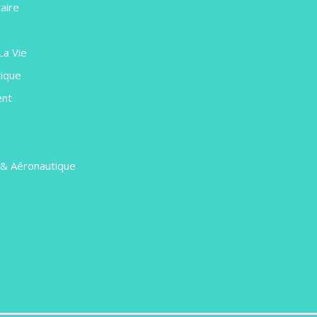
aire
La Vie
ique
ent
e
 & Aéronautique