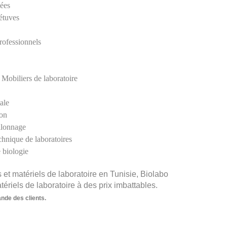
ées 
étuves 
rofessionnels 
 
 Mobiliers de laboratoire
ale 
ion 
llonnage 
hnique de laboratoires 
e biologie
t matériels de laboratoire en Tunisie, Biolabo 
ériels de laboratoire à des prix imbattables.
ande des clients.