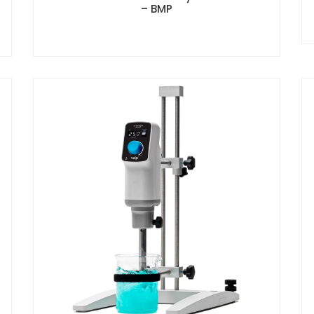
– BMP