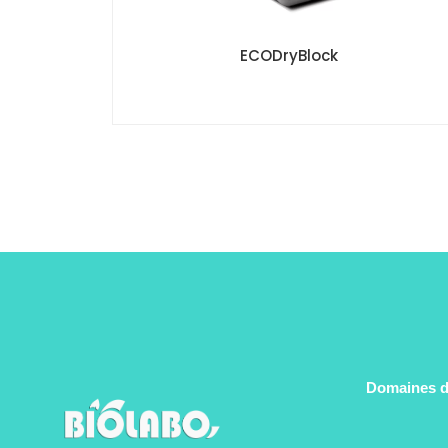
ECODryBlock
Domaines d'