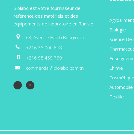
Biolabo est votre fournisseur de
référence des matériels et des
Agroaliment
équipements de laboratoire en Tunisie
Biologie
63, Avenue Habib Bourguiba
Science De 
+216 36 000 878
Pharmaceut
+216 98 459 769
Enseignem
commercial@biolabo.com.tn
Chimie
Cosmétiqu
Automobile
Textile