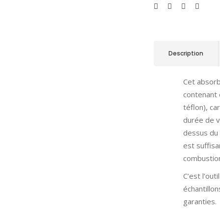
Description
Cet absorb
contenant 
téflon), ca
durée de vi
dessus du 
est suffis
combustio
C’est l’out
échantillon
garanties.