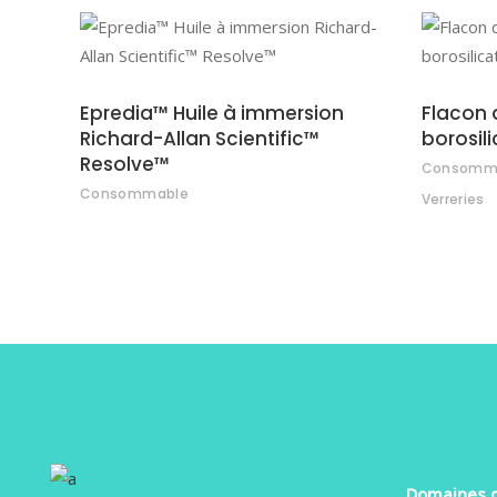
AJOUTER AU DEVIS
Epredia™ Huile à immersion
Flacon d
Richard-Allan Scientific™
borosil
Resolve™
Consomm
Consommable
Verreries
Domaines d