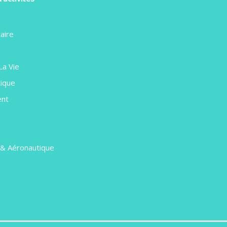
aire
La Vie
ique
ent
e
 & Aéronautique