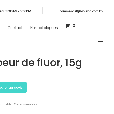
edi : 8:00AM - 5:00PM
commercial@biolabo.com.tn
0
Contact
Nos catalogues
eur de fluor, 15g
outer au devis
,
mmable
Consommables