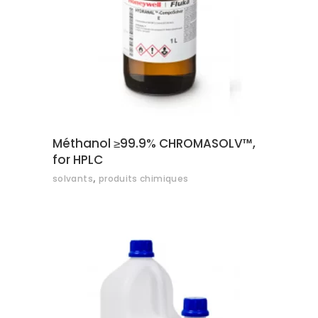
AJOUTER AU DEVIS
Méthanol ≥99.9% CHROMASOLV™,
for HPLC
,
solvants
produits chimiques