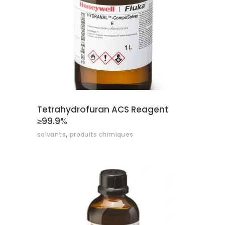
AJOUTER AU DEVIS
Tetrahydrofuran ACS Reagent
≥99.9%
,
solvants
produits chimiques