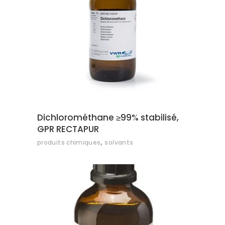
AJOUTER AU DEVIS
Dichlorométhane ≥99% stabilisé,
GPR RECTAPUR
,
produits chimiques
solvants