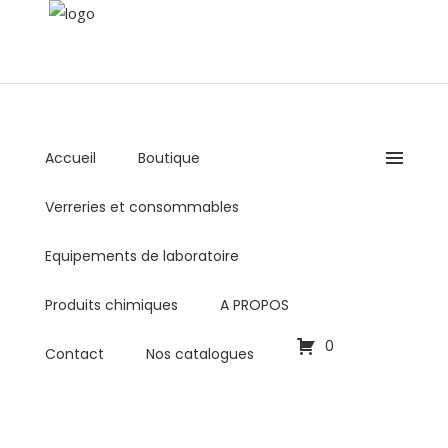
Accueil
Boutique
+216 36 000 878 / +216 98 459 769
Verreries et consommables
Lundi - Vendredi : 8:00AM - 5:00PM
commercial@biolabo.com.tn
Equipements de laboratoire
Produits chimiques
A PROPOS
0
Contact
Nos catalogues