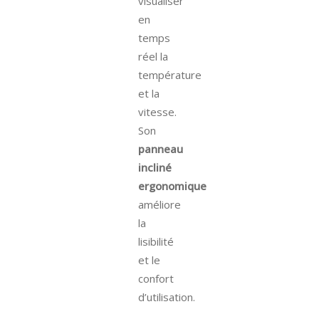
visualiser
en
temps
réel la
température
et la
vitesse.
Son
panneau
incliné
ergonomique
améliore
la
lisibilité
et le
confort
d’utilisation.