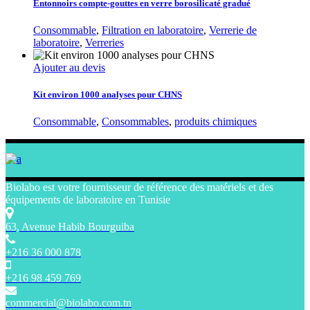
Entonnoirs compte-gouttes en verre borosilicaté gradué
Consommable
,
Filtration en laboratoire
,
Verrerie de
laboratoire
,
Verreries
Ajouter au devis
Kit environ 1000 analyses pour CHNS
Consommable
,
Consommables
,
produits chimiques
Biolabo est votre fournisseur de référence des matériels et des
équipements de laboratoire en Tunisie
63, Avenue Habib Bourguiba
+216 36 000 878
+216 98 459 769
commercial@biolabo.com.tn