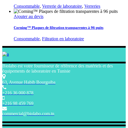
Consommable
,
Verrerie de laboratoire
,
Verreries
Ajouter au devis
Corning™ Plaques de filtration transparentes à 96 puits
Consommable
,
Filtration en laboratoire
Biolabo est votre fournisseur de référence des matériels et des
équipements de laboratoire en Tunisie
63, Avenue Habib Bourguiba
+216 36 000 878
+216 98 459 769
commercial@biolabo.com.tn