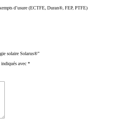
et exempts d’usure (ECTFE, Duran®, FEP, PTFE)
rgie solaire Solarus®”
t indiqués avec
*