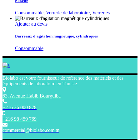
Pissette
Consommable
,
Verrerie de laboratoire
,
Verreries
Ajouter au devis
Barreaux d’agitation magnétique, cylindriques
Consommable
Biolabo est votre fournisseur de référence des matériels et des
équipements de laboratoire en Tunisie
63, Avenue Habib Bourguiba
+216 36 000 878
+216 98 459 769
commercial@biolabo.com.tn