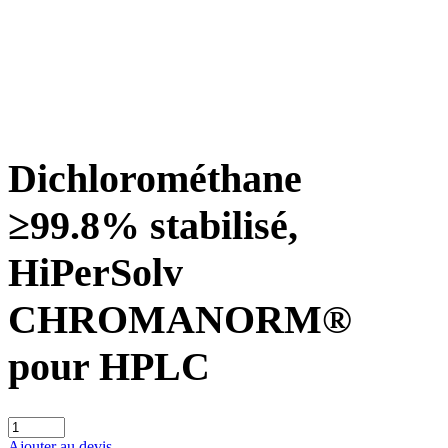
Dichlorométhane
≥99.8% stabilisé,
HiPerSolv
CHROMANORM®
pour HPLC
Ajouter au devis