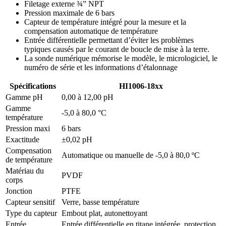
Filetage externe ¾” NPT
Pression maximale de 6 bars
Capteur de température intégré pour la mesure et la
compensation automatique de température
Entrée différentielle permettant d’éviter les problèmes
typiques causés par le courant de boucle de mise à la terre.
La sonde numérique mémorise le modèle, le micrologiciel, le
numéro de série et les informations d’étalonnage
Spécifications
HI1006-18xx
Gamme pH
0,00 à 12,00 pH
Gamme
-5,0 à 80,0 °C
température
Pression maxi
6 bars
Exactitude
±0,02 pH
Compensation
Automatique ou manuelle de -5,0 à 80,0 ºC
de température
Matériau du
PVDF
corps
Jonction
PTFE
Capteur sensitif
Verre, basse température
Type du capteur
Embout plat, autonettoyant
Entrée
Entrée différentielle en titane intégrée, protection