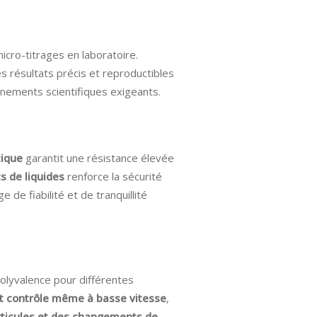
cro-titrages en laboratoire.
s résultats précis et reproductibles
onnements scientifiques exigeants.
ique
garantit une résistance élevée
s de liquides
renforce la sécurité
ge de fiabilité et de tranquillité
lyvalence pour différentes
t contrôle même à basse vitesse
,
articules et des changements de