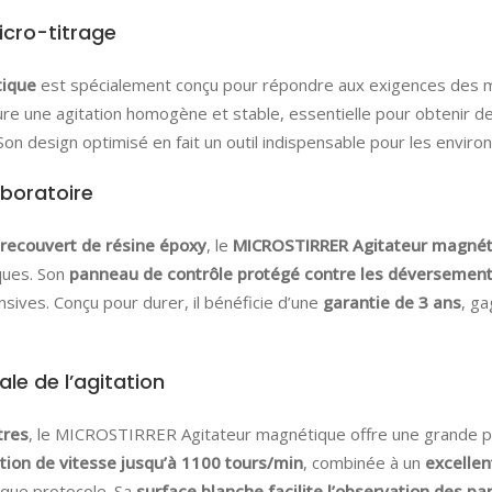
icro-titrage
tique
est spécialement conçu pour répondre aux exigences des mi
ure une agitation homogène et stable, essentielle pour obtenir de
 Son design optimisé en fait un outil indispensable pour les envir
aboratoire
 recouvert de résine époxy
, le
MICROSTIRRER Agitateur magnét
ques. Son
panneau de contrôle protégé contre les déversement
nsives. Conçu pour durer, il bénéficie d’une
garantie de 3 ans
, ga
le de l’agitation
tres
, le MICROSTIRRER Agitateur magnétique offre une grande po
tion de vitesse jusqu’à 1100 tours/min
, combinée à un
excellen
aque protocole. Sa
surface blanche facilite l’observation des p