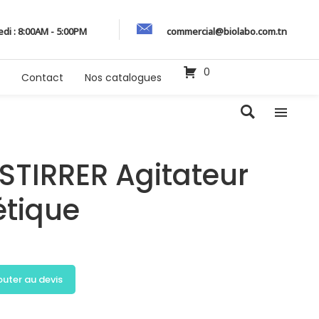
edi : 8:00AM - 5:00PM
commercial@biolabo.com.tn
0
Contact
Nos catalogues
TIRRER Agitateur
tique
outer au devis