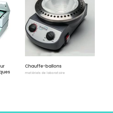
S
AJOUTER AU DEVIS
ur
Chauffe-ballons
aques
matériels de laboratoire