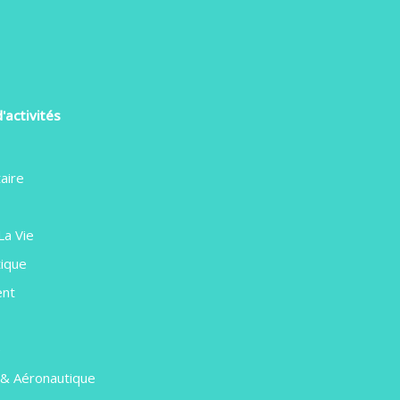
'activités
aire
La Vie
ique
ent
e
 & Aéronautique