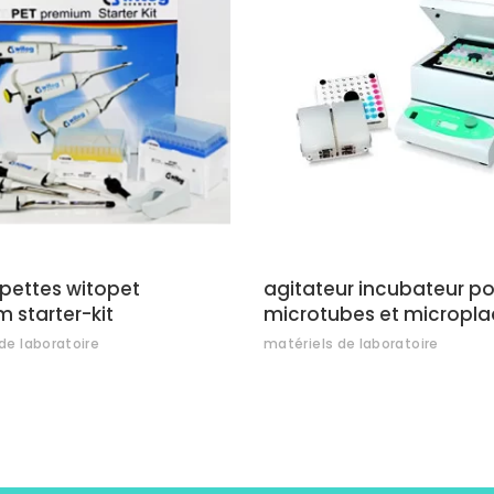
AJOUTER AU DEVIS
AJOUTER AU DEVI
pettes witopet
agitateur incubateur po
 starter-kit
microtubes et micropl
de laboratoire
matériels de laboratoire