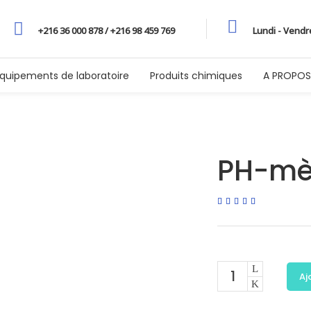
+216 36 000 878 / +216 98 459 769
Lundi - Vendr
quipements de laboratoire
Produits chimiques
A PROPOS
PH-mèt
Noté
1
5.00
sur 5
basé
sur
notation
client
Aj