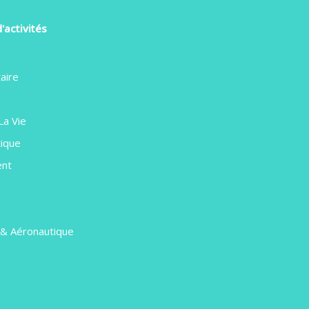
'activités
aire
La Vie
ique
ent
e
 & Aéronautique