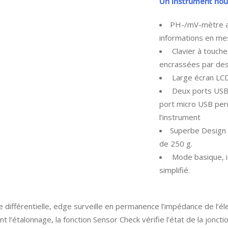
Un instrument nou
PH-/mV-mètre au 
informations en m
Clavier à touche
encrassées par des 
Large écran LCD
Deux ports USB !
port micro USB per
l’instrument
Superbe Design :
de 250 g.
Mode basique, id
simplifié.
ée différentielle, edge surveille en permanence l’impédance de l’
l’étalonnage, la fonction Sensor Check vérifie l’état de la joncti