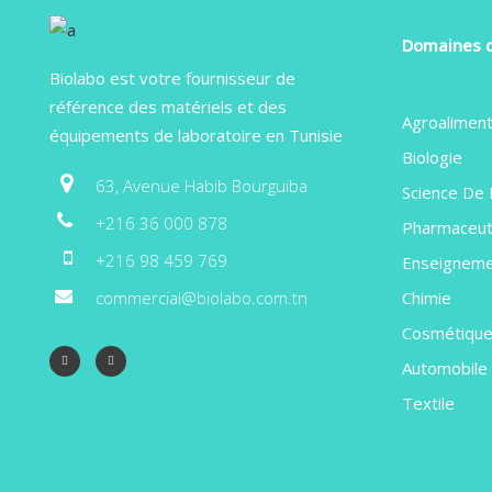
Domaines d
Biolabo est votre fournisseur de
référence des matériels et des
Agroaliment
équipements de laboratoire en Tunisie
Biologie
63, Avenue Habib Bourguiba
Science De 
+216 36 000 878
Pharmaceut
+216 98 459 769
Enseignem
commercial@biolabo.com.tn
Chimie
Cosmétiqu
Automobile
Textile