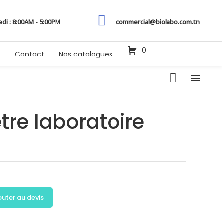
edi : 8:00AM - 5:00PM
commercial@biolabo.com.tn
0
Contact
Nos catalogues
re laboratoire
outer au devis