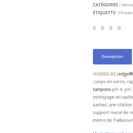
CATÉGORIES :
labora
ÉTIQUETTE :
PH-mètr
Description
HI2002-02 (
edge®
,corps en verre, c
tampons
pH 4, pH 7
nettoyage en sache
sachet, une station
support mural de r
mètre de Paillasse