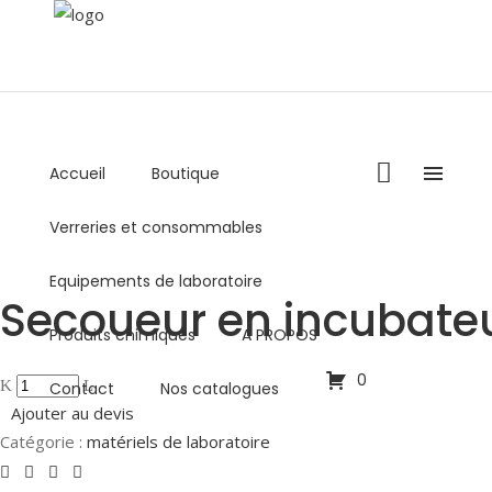
Accueil
Boutique
+216 36 000 878 / +216 98 459 769
Verreries et consommables
Lundi - Vendredi : 8:00AM - 5:00PM
commercial@biolabo.com.tn
Equipements de laboratoire
Secoueur en incubate
Produits chimiques
A PROPOS
0
Contact
Nos catalogues
Ajouter au devis
Catégorie :
matériels de laboratoire