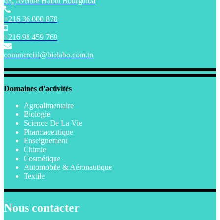
63, Avenue Habib Bourguiba
+216 36 000 878
+216 98 459 769
commercial@biolabo.com.tn
Domaines d'activités
Agroalimentaire
Biologie
Science De La Vie
Pharmaceutique
Enseignement
Chimie
Cosmétique
Automobile & Aéronautique
Textile
Nous contacter