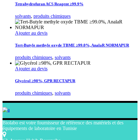
Tetrahydrofuran ACS Reagent ≥99.9%
solvants
,
produits chimiques
Ajouter au devis
Tert-Butyle methyle oxyde TBME ≥99.0%, AnalaR NORMAPUR
produits chimiques
,
solvants
Ajouter au devis
Glycérol ≥98%, GPR RECTAPUR
produits chimiques
,
solvants
Biolabo est votre fournisseur de référence des matériels et des
équipements de laboratoire en Tunisie