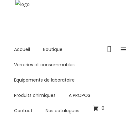
Accueil
Boutique
+216 36 000 878 / +216 98 459 769
Verreries et consommables
Lundi - Vendredi : 8:00AM - 5:00PM
commercial@biolabo.com.tn
Equipements de laboratoire
Produits chimiques
A PROPOS
0
Contact
Nos catalogues