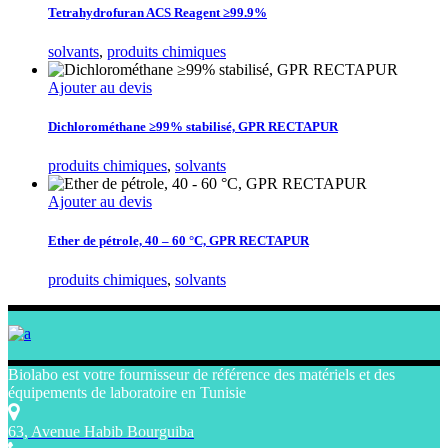
Tetrahydrofuran ACS Reagent ≥99.9%
solvants
,
produits chimiques
Ajouter au devis
Dichlorométhane ≥99% stabilisé, GPR RECTAPUR
produits chimiques
,
solvants
Ajouter au devis
Ether de pétrole, 40 – 60 °C, GPR RECTAPUR
produits chimiques
,
solvants
Biolabo est votre fournisseur de référence des matériels et des
équipements de laboratoire en Tunisie
63, Avenue Habib Bourguiba