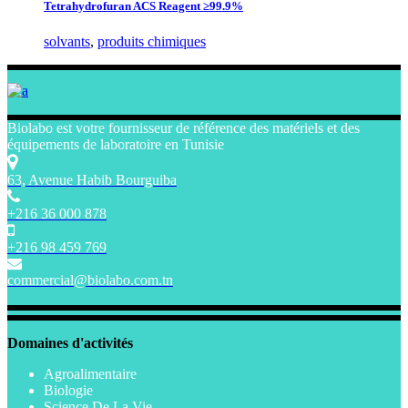
Tetrahydrofuran ACS Reagent ≥99.9%
solvants
,
produits chimiques
Biolabo est votre fournisseur de référence des matériels et des
équipements de laboratoire en Tunisie
63, Avenue Habib Bourguiba
+216 36 000 878
+216 98 459 769
commercial@biolabo.com.tn
Domaines d'activités
Agroalimentaire
Biologie
Science De La Vie