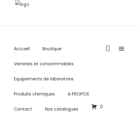
Accueil
Boutique
+216 36 000 878 / +216 98 459 769
Verreries et consommables
Lundi - Vendredi : 8:00AM - 5:00PM
commercial@biolabo.com.tn
Equipements de laboratoire
Produits chimiques
A PROPOS
0
Contact
Nos catalogues