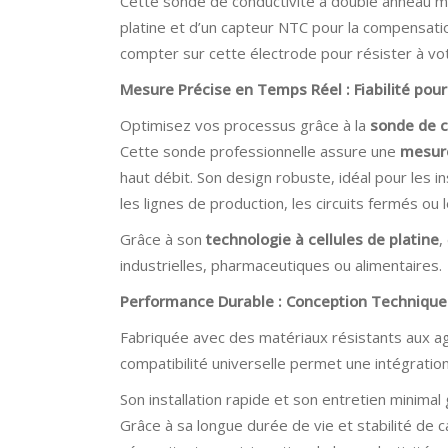
Cette sonde de conductivité à double anneau mes
platine et d’un capteur NTC pour la compensat
compter sur cette électrode pour résister à v
Mesure Précise en Temps Réel : Fiabilité pou
Optimisez vos processus grâce à la
sonde de c
Cette sonde professionnelle assure une
mesure
haut débit. Son design robuste, idéal pour les in
les lignes de production, les circuits fermés ou 
Grâce à son
technologie à cellules de platine
,
industrielles, pharmaceutiques ou alimentaires.
Performance Durable : Conception Technique
Fabriquée avec des matériaux résistants aux a
compatibilité universelle permet une intégratio
Son installation rapide et son entretien minimal
Grâce à sa longue durée de vie et stabilité de c