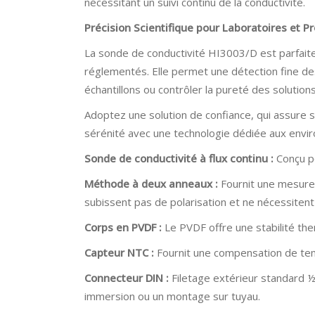
nécessitant un suivi continu de la conductivité.
Précision Scientifique pour Laboratoires et P
La sonde de conductivité HI3003/D est parfaite
réglementés. Elle permet une détection fine des 
échantillons ou contrôler la pureté des solutions
Adoptez une solution de confiance, qui assure s
sérénité avec une technologie dédiée aux envi
Sonde de conductivité à flux continu :
Conçu po
Méthode à deux anneaux :
Fournit une mesure
subissent pas de polarisation et ne nécessiten
Corps en PVDF :
Le PVDF offre une stabilité th
Capteur NTC :
Fournit une compensation de tem
Connecteur DIN :
Filetage extérieur standard ½ 
immersion ou un montage sur tuyau.