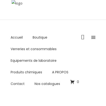
Accueil
Boutique
+216 36 000 878 / +216 98 459 769
Verreries et consommables
Lundi - Vendredi : 8:00AM - 5:00PM
commercial@biolabo.com.tn
Equipements de laboratoire
Produits chimiques
A PROPOS
0
Contact
Nos catalogues