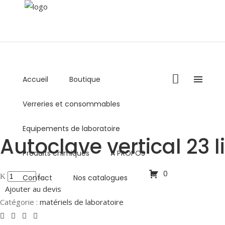
Accueil
Boutique
+216 36 000 878 / +216 98 459 769
Verreries et consommables
Lundi - Vendredi : 8:00AM - 5:00PM
commercial@biolabo.com.tn
Equipements de laboratoire
Autoclave vertical 23
Produits chimiques
A PROPOS
0
Contact
Nos catalogues
Ajouter au devis
Catégorie :
matériels de laboratoire