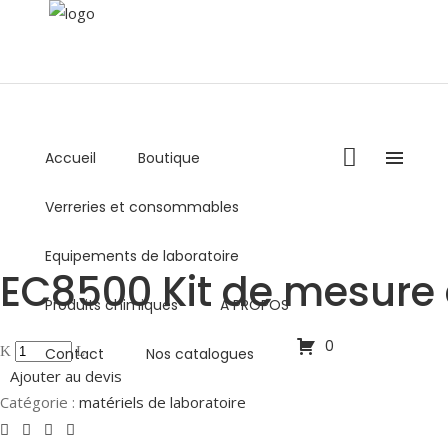
Accueil
Boutique
+216 36 000 878 / +216 98 459 769
Verreries et consommables
Lundi - Vendredi : 8:00AM - 5:00PM
commercial@biolabo.com.tn
Equipements de laboratoire
EC8500 Kit de mesure 
Produits chimiques
A PROPOS
0
Contact
Nos catalogues
Ajouter au devis
Catégorie :
matériels de laboratoire