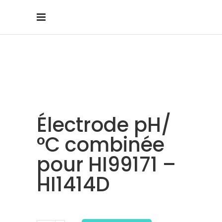
Électrode pH/
°C combinée
pour HI99171 –
HI1414D