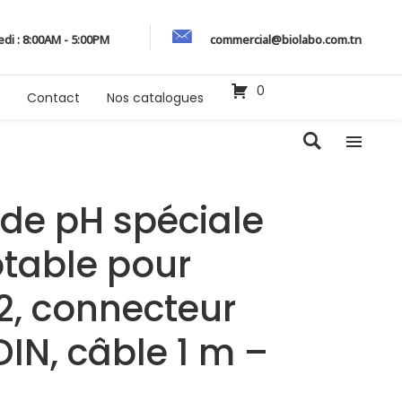
edi : 8:00AM - 5:00PM
commercial@biolabo.com.tn
0
Contact
Nos catalogues
ode pH spéciale
table pour
2, connecteur
DIN, câble 1 m –
3