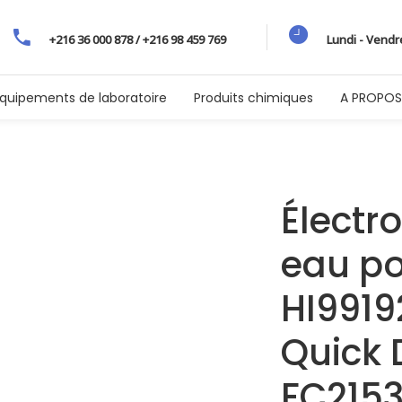
+216 36 000 878 / +216 98 459 769
Lundi - Vendr
quipements de laboratoire
Produits chimiques
A PROPOS
Électr
eau po
HI9919
Quick 
FC215