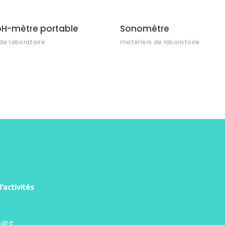
H-mètre portable
Sonomètre
de laboratoire
matériels de laboratoire
'activités
aire