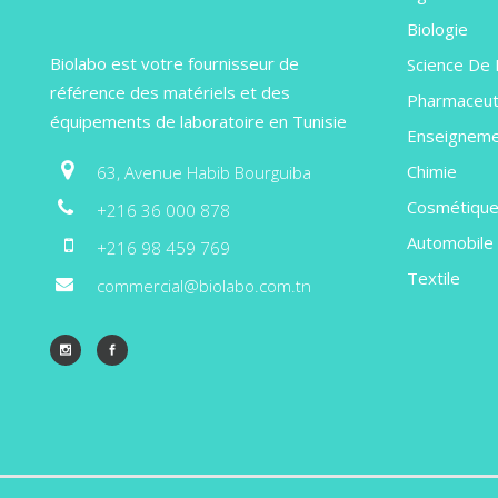
Biologie
Biolabo est votre fournisseur de
Science De 
référence des matériels et des
Pharmaceut
équipements de laboratoire en Tunisie
Enseignem
Chimie
63, Avenue Habib Bourguiba
Cosmétiqu
+216 36 000 878
Automobile
+216 98 459 769
Textile
commercial@biolabo.com.tn