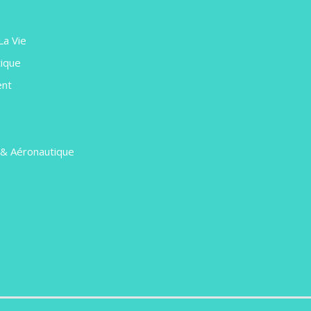
La Vie
ique
ent
e
 & Aéronautique