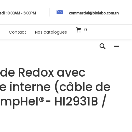
edi : 8:00AM - 5:00PM
commercial@biolabo.com.tn
0
Contact
Nos catalogues
ode Redox avec
ie interne (câble de
mpHel®- HI2931B /