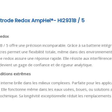
ectrode Redox AmpHel®- HI2931B / 5
Redox
 5 offre une précision incomparable. Grâce à sa batterie intégr
tres permet une flexibilité totale, même dans des environnements 
e redox assure une réponse rapide. Elle résiste aux interférenc
evient un gage de confiance et de rigueur analytique.
ditions extrêmes
terne brille dans les milieux complexes. Parfaite pour les applica
 Elle fonctionne même dans les eaux usées, boues, ou solutions a
rochimique. Sa longévité exceptionnelle réduit les remplacements 