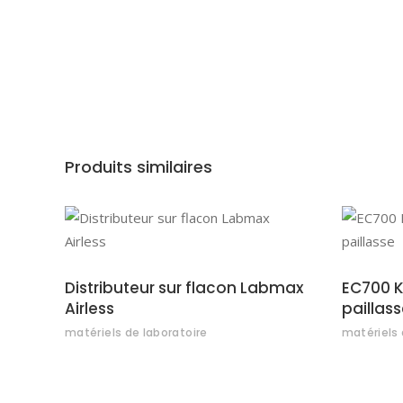
Produits similaires
AJOUTER AU DEVIS
Distributeur sur flacon Labmax
EC700 K
Airless
paillass
matériels de laboratoire
matériels 