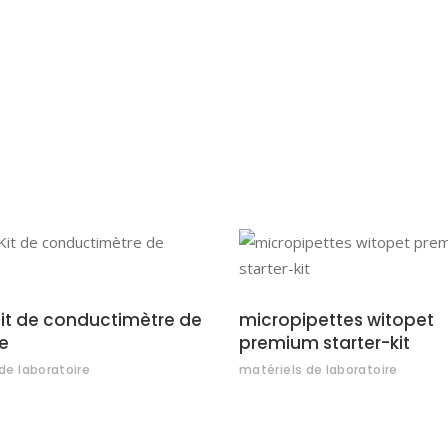
AJOUTER AU DEVIS
AJOUTER AU DEVI
it de conductimètre de
micropipettes witopet
e
premium starter-kit
de laboratoire
matériels de laboratoire