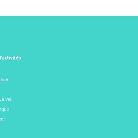
'activités
aire
La Vie
ique
ent