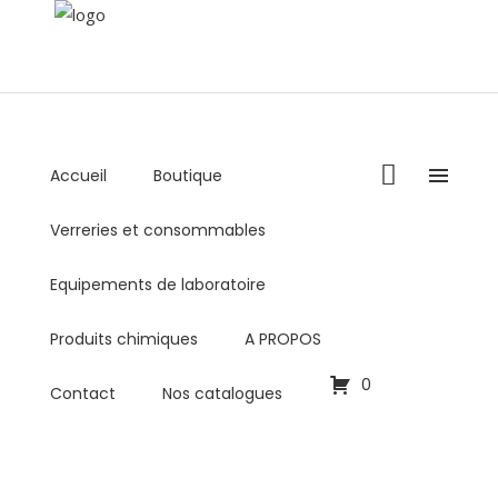
Accueil
Boutique
+216 36 000 878 / +216 98 459 769
Verreries et consommables
Lundi - Vendredi : 8:00AM - 5:00PM
commercial@biolabo.com.tn
Equipements de laboratoire
Produits chimiques
A PROPOS
0
Contact
Nos catalogues