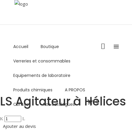
Accueil
Boutique
+216 36 000 878 / +216 98 459 769
Verreries et consommables
Lundi - Vendredi : 8:00AM - 5:00PM
commercial@biolabo.com.tn
Equipements de laboratoire
Produits chimiques
A PROPOS
LS Agitateur à Hélices
0
Contact
Nos catalogues
Ajouter au devis