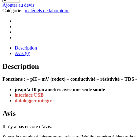
Ajouter au devis
Catégorie :
matériels de laboratoire
Description
Avis (0)
Description
Fonctions : – pH – mV (redox) – conductivité – résistivité – TDS 
jusqu’à 10 paramètres avec une seule sonde
interface USB
datalogger intégré
Avis
Il n’y a pas encore d’avis.
Soyez le premier à laisser votre avis sur “Multiparamètre à élect