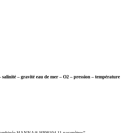
– salinité – gravité eau de mer – O2 – pression – température
rode combinée HANNA® HI98194 11 paramètres”