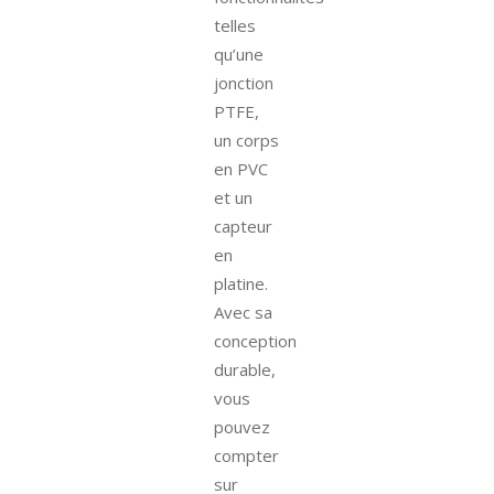
telles
qu’une
jonction
PTFE,
un corps
en PVC
et un
capteur
en
platine.
Avec sa
conception
durable,
vous
pouvez
compter
sur