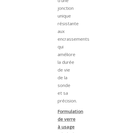
d’une
jonction
unique
résistante
aux
encrassements
qui
améliore
la durée
de vie
de la
sonde
et sa
précision.
Formulation
de verre
à usage